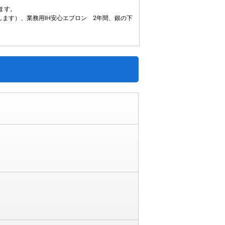
ます。
ます）、業務用IH安心エプロン 2年間、銀の下
。