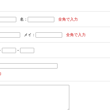
名：
全角で入力
メイ：
全角で入力
-
-
力