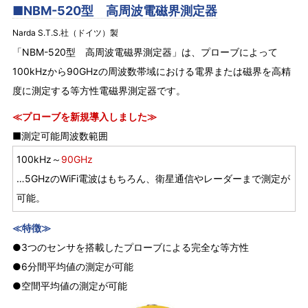
■NBM-520型 高周波電磁界測定器
Narda S.T.S.社（ドイツ）製
「NBM-520型 高周波電磁界測定器」は、プローブによって
100kHzから90GHzの周波数帯域における電界または磁界を高精
度に測定する等方性電磁界測定器です。
≪プローブを新規導入しました≫
■測定可能周波数範囲
100kHz～
90GHz
…5GHzのWiFi電波はもちろん、衛星通信やレーダーまで測定が
可能。
≪特徴≫
●3つのセンサを搭載したプローブによる完全な等方性
●6分間平均値の測定が可能
●空間平均値の測定が可能