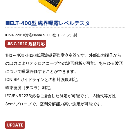
■ELT-400型 磁界曝露レベルテスタ
ICNIRP2010対応Narda S.T.S.社（ドイツ）製
JIS C 1910 規格対応
1Hz～400kHzの低周波磁界強度測定器です。外部出力端子から
の出力によりオシロスコープでの波形解析が可能。あらゆる波形
について曝露評価することができます。
ICNIRP ガイドラインとの相対強度測定。
磁束密度（テスラ）測定。
IEC/EN62233規格に適合した測定が可能です。 3軸式等方性
3cm²プローブで、空間分解能力高い測定が可能です。
UPDATE