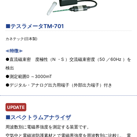
■テスラメータTM-701
カネテック(日本製)
≪特徴≫
●直流磁束密 度極性（N ・S ）交流磁束密度（50 ／60Hz ）を
検出
●測定範囲0 ～3000mT
●デジタル・アナログ出力用端子（外部出力端子）付き
UPDATE
■スペクトラムアナライザ
周波数別に電磁界強度を測定する装置です。
空気中と電磁波防護素材とで電磁界強度を周波数別に比較し、 電