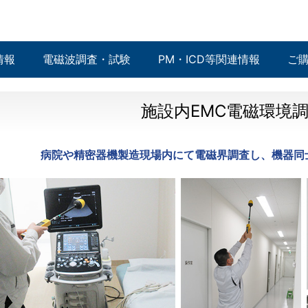
情報
電磁波調査・試験
PM・ICD等関連情報
ご
施設内EMC電磁環境
病院や精密器機製造現場内にて電磁界調査し、機器同