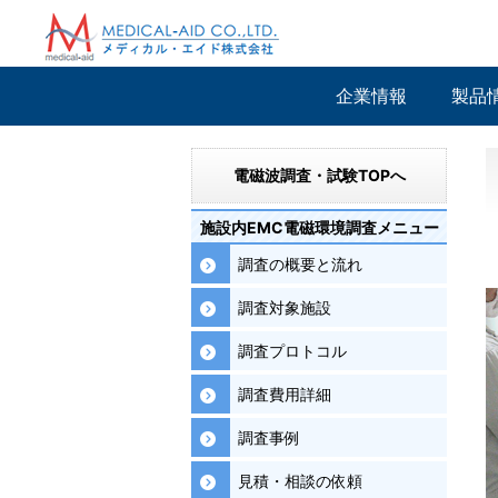
企業情報
製品
電磁波調査・試験TOPへ
施設内EMC電磁環境調査メニュー
調査の概要と流れ
調査対象施設
調査プロトコル
調査費用詳細
調査事例
見積・相談の依頼