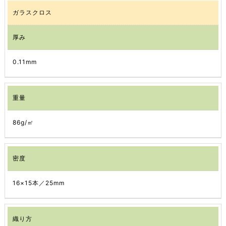
ガラスクロス
厚み
0.11mm
重量
86g/㎡
密度
16×15本／25mm
織り方