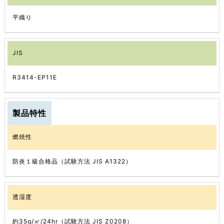
平織り
JIS
R3414-EP11E
製品特性
燃焼性
防炎１級合格品（試験方法 JIS A1322）
透湿度
約35g/㎡/24hr（試験方法 JIS Z0208）