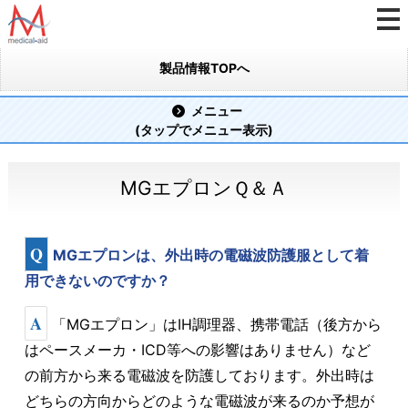
製品情報TOPへ
メニュー
(タップでメニュー表示)
MGエプロンＱ＆Ａ
Q
MGエプロンは、外出時の電磁波防護服として着
用できないのですか？
A
「MGエプロン」はIH調理器、携帯電話（後方から
はペースメーカ・ICD等への影響はありません）など
の前方から来る電磁波を防護しております。外出時は
どちらの方向からどのような電磁波が来るのか予想が