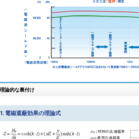
理論的な裏付け
1. 電磁遮蔽効果の理論式