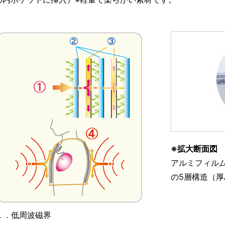
※拡大断面図
アルミフィル
の5層構造（厚
１．低周波磁界