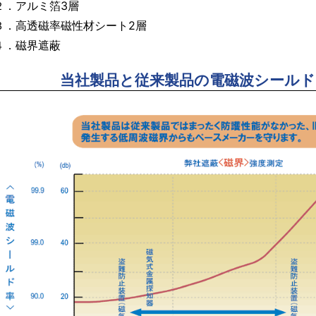
２．アルミ箔3層
３．高透磁率磁性材シート2層
４．磁界遮蔽
当社製品と従来製品の電磁波シールド