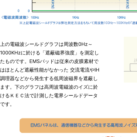
上の電磁波シールドグラフは周波数0Hz～
1000KHzに於ける「遮蔽磁界強度」を測定し
たものです。EMSパッドは従来の皮膜素材で
はほとんど遮蔽性能がなかった 交流電流やIH
調理器などから発生する低周波磁界を遮蔽し
ます。下のグラフは高周波電磁波のイズに於
けるＫＥＣ法で計測した電界シールドデータ
です。