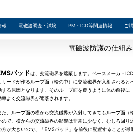
情報
電磁波調査・試験
PM・ICD等関連情報
ご
電磁波防護の仕組み
EMSパッド
は、交流磁界を遮蔽します。ペースメーカ・IC
とリードが作るループ面（輪の中）に交流磁界が入射されるとペ
動する原因となります。そのループ面を覆うように体の前後に「
効率よく交流磁界が遮蔽されます。
また、ループ面の横から交流磁界が入射してきてもループ面（
いので、横からの交流磁界の影響は非常に少なく、むしろ回り
の方が大きいので、「EMSパッド」を前後に配置することが最