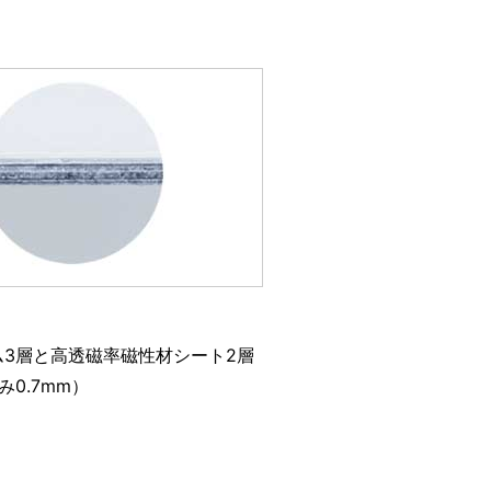
ム3層と高透磁率磁性材シート2層
み0.7mm）