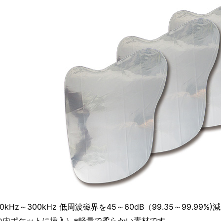
30kHz～300kHz 低周波磁界を45～60dB（99.35～99.9
の内ポケットに挿入）※軽量で柔らかい素材です。