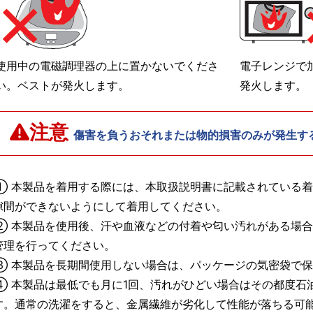
使用中の電磁調理器の上に置かないでくださ
電子レンジで
い。ベストが発火します。
発火します。
注意
傷害を負うおそれまたは物的損害のみが発生す
① 本製品を着用する際には、本取扱説明書に記載されている
隙間ができないようにして着用してください。
② 本製品を使用後、汗や血液などの付着や匂い汚れがある場
管理を行ってください。
③ 本製品を長期間使用しない場合は、パッケージの気密袋で
④ 本製品は最低でも月に1回、汚れがひどい場合はその都度石
す。通常の洗濯をすると、金属繊維が劣化して性能が落ちる可