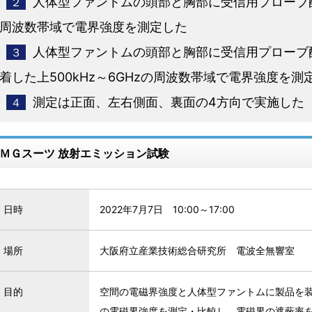
人体型ファントムの頭部と胸部に受信用プローブ配置
２
周波数帯域で電界強度を測定した
人体型ファントムの頭部と胸部に受信用プローブ
３
着した上500kHz～6GHzの周波数帯域で電界強度を測
測定は正面、左右側面、裏面の4方向で実施した
４
ＭＧスーツ 放射エミッション試験
日時
2022年7月7日 10:00～17:00
場所
大阪府立産業技術総合研究所 電波全無響室
目的
空間の電磁界強度と人体型ファントムに製品を
の電磁界強度を測定・比較し、電磁界の遮蔽率