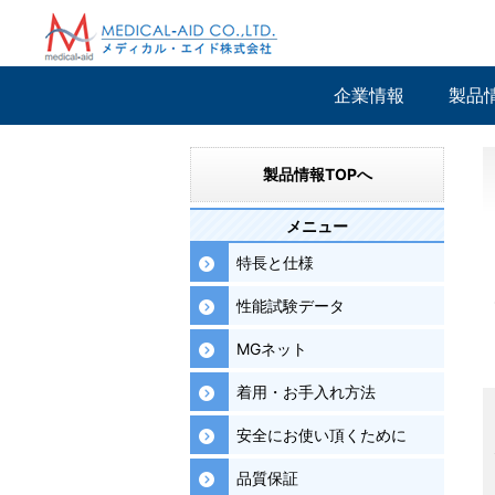
企業情報
製品
製品情報TOPへ
メニュー
特長と仕様
性能試験データ
MGネット
着用・お手入れ方法
安全にお使い頂くために
品質保証