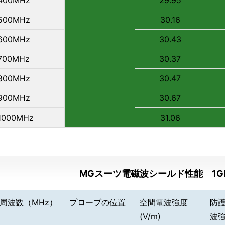
400MHz
29.95
500MHz
30.16
600MHz
30.43
700MHz
30.37
800MHz
30.47
900MHz
30.67
1000MHz
31.06
MGスーツ電磁波シールド性能 1GH
周波数（MHz）
プローブの位置
空間電波強度
防
(V/m)
波強