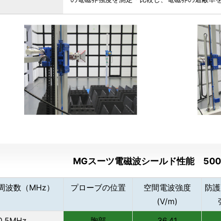
MGスーツ電磁波シールド性能 500k
周波数（MHz）
プローブの位置
空間電波強度
防護
(V/m)
0.5MHz
胸部
36.41