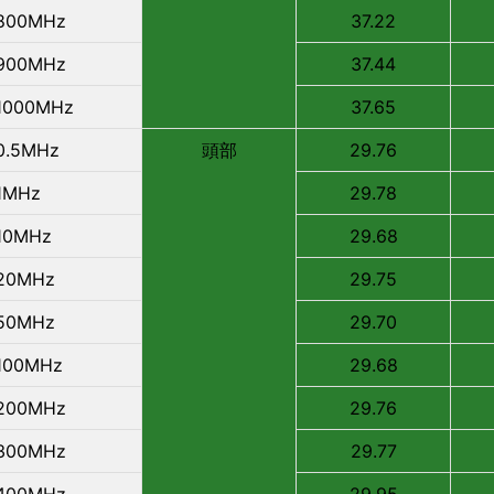
800MHz
37.22
900MHz
37.44
1000MHz
37.65
0.5MHz
頭部
29.76
1MHz
29.78
10MHz
29.68
20MHz
29.75
50MHz
29.70
100MHz
29.68
200MHz
29.76
300MHz
29.77