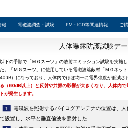
情報
電磁波調査・試験
PM・ICD等関連情報
ご
人体曝露防護試験デー
以下の手順で「ＭＧスーツ」の放射エミッション試験を実施し
た。「ＭＧスーツ」に使用している電磁波遮蔽材「ＭＧネット
40dB）になっており、人体内でほぼ均一に電界強度が低減さ
る（60dB以上）と反射や共振の影響が大きくなり、人体内
トが発生します。
電磁波を照射するバイログアンテナの位置は、人
１
て設置し、水平と垂直偏波を照射した