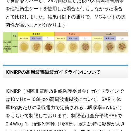
で食品をカバーし、24時間放置した後の大腸菌培養結果
を他社衛生シートを使用した場合と何もしなかった場合
とで比較しました。結果は以下の通りで、MGネットの抗
菌性が高いことが分かります
ICNIRPの高周波電磁波ガイドラインについて
ICNIRP（国際非電離放射線防護委員会）ガイドラインで
は10ＭHz～10GHzの高周波電磁波について、SAR（ 体
重1kgあたりの吸収電力で定義される比吸収率=Ｗkg-1）
をもちいて制限しております。制限値は全身平均SARで
0.4Ｗkg-1、頭部と体幹（胴体部、睾丸は特に影響が大き