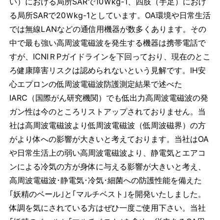
い）における局所SARで10Ｗkg-1、四肢（手足）におけ
る局所SARで20Ｗkg-1としています。OA環境や日常生活
では無線LANなどの通信用機器が数多くあります。その
中で最も強い高周波電磁波を発生する機器は携帯電話で
すが、ICNIＲPガイドラインを下回っており、現在のとこ
ろ健康障害リスクは認められないという見解です。IH安
心エプロンの低周波電磁波防護測定結果で述べた
IARC（国際がん研究機関）でも低出力高周波電磁波の発
ガン性は今のところリストアップされておりません。当
社は高周波電磁波より低周波電磁波（低周波磁界）の方
がより体への影響が大きいと考えております。当社はOA
や日常生活上の弱い高周波電磁波より、静電気とエアコ
ンによる冷気の方が身体に与える影響が大きいと考え、
高周波電磁波･静電気･冷気･細菌への防護性能を備えた
｢妖精のベール｣と｢マルチベスト｣を開発いたしました。
体調を気にされている方はぜひ一度ご使用下さい。当社