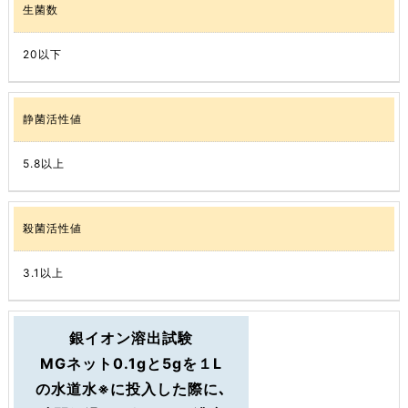
生菌数
20以下
静菌活性値
5.8以上
殺菌活性値
3.1以上
銀イオン溶出試験
MGネット0.1gと5gを１L
の水道水※に投入した際に､