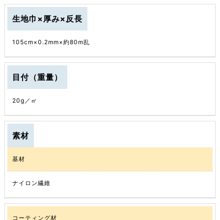
生地巾×厚み×反長
105cm×0.2mm×約80m乱
目付（重量）
20g／㎡
素材
基材
ナイロン繊維
コーティング材