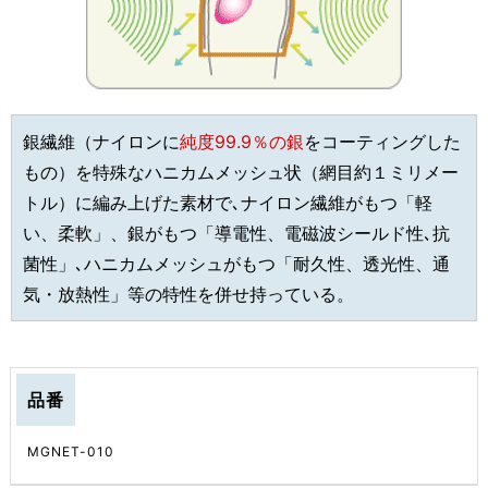
銀繊維（ナイロンに
純度99.9％の銀
をコーティングした
もの）を特殊なハニカムメッシュ状（網目約１ミリメー
トル）に編み上げた素材で､ナイロン繊維がもつ「軽
い、柔軟」、銀がもつ「導電性、電磁波シールド性､抗
菌性」､ハニカムメッシュがもつ「耐久性、透光性、通
気・放熱性」等の特性を併せ持っている。
品番
MGNET-010