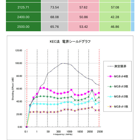
2125.71
73.54
57.62
57.08
2400.00
68.08
50.86
42.28
2500.00
65.76
53.42
46.86