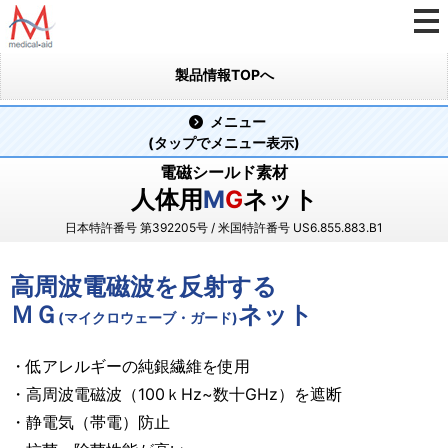
製品情報TOPへ
メニュー
(タップでメニュー表示)
電磁シールド素材
人体用
M
G
ネット
日本特許番号 第392205号 / 米国特許番号 US6.855.883.B1
高周波電磁波を反射する
ＭＧ
ネット
(マイクロウェーブ・ガード)
・低アレルギーの純銀繊維を使用
・高周波電磁波（100ｋHz~数十GHz）を遮断
・静電気（帯電）防止