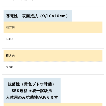
導電性 表面抵抗（Ω/10×10cm）
縦方向
1.4Ω
横方向
3.3Ω
抗菌性（黄色ブドウ球菌）
SEK規格 ※統一試験法
人体用のみ抗菌性があります