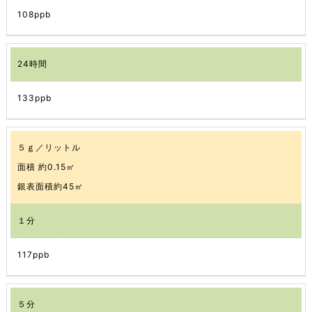
108ppb
24時間
133ppb
５ｇ／リットル
面積 約0.15㎡
銀表面積約45㎡
１分
117ppb
５分