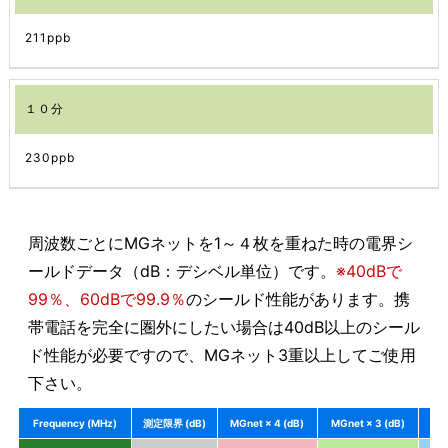
211ppb
１０分
230ppb
周波数ごとにMGネットを1～４枚を重ねた時の電界シ
ールドデータ（dB：デシベル単位）です。
※40dBで
99％、60dBで99.9％
のシールド性能があります。携
帯電話を完全に圏外にしたい場合は40dB以上のシール
ド性能が必要ですので、MGネット3重以上してご使用
下さい。
Frequency (MHz)
測定限界 (dB)
MGnet × 4 (dB)
MGnet × 3 (dB)
MGn