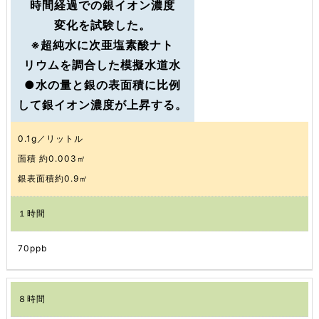
時間経過での銀イオン濃度
変化を試験した。
※超純水に次亜塩素酸ナト
リウムを調合した模擬水道水
●水の量と銀の表面積に比例
して銀イオン濃度が上昇する。
0.1g／リットル
面積 約0.003㎡
銀表面積約0.9㎡
１時間
70ppb
８時間