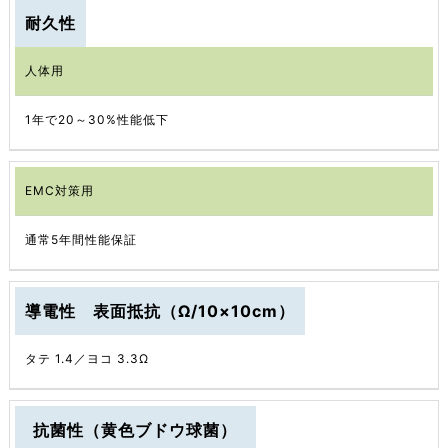
耐久性
人体用
1年で20～30%性能低下
EMC対策用
通常5年間性能保証
導電性 表面抵抗（Ω/10×10cm）
タテ 1.4／ヨコ 3.3Ω
抗菌性（黄色ブドウ球菌）