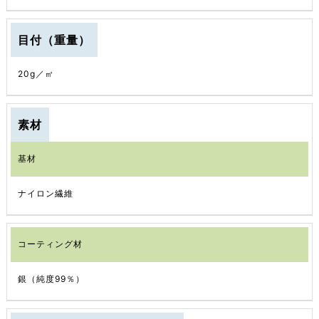
目付（重量）
20g／㎡
素材
基材
ナイロン繊維
コーティング材
銀（純度99％）